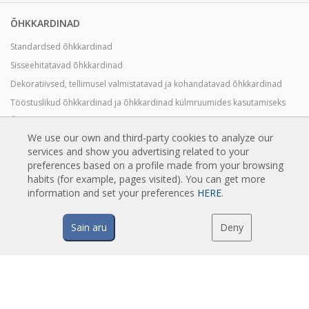
ÕHKKARDINAD
Standardsed õhkkardinad
Sisseehitatavad õhkkardinad
Dekoratiivsed, tellimusel valmistatavad ja kohandatavad õhkkardinad
Tööstuslikud õhkkardinad ja õhkkardinad külmruumides kasutamiseks
Õhkkardinad pöörlevate ustele ja tellimusel valmistatavad õhkkardinad
We use our own and third-party cookies to analyze our
Putuvastased Õhkkardinad
services and show you advertising related to your
Soojuspumbaga ja energiasäästvad õhkkardinad
preferences based on a profile made from your browsing
habits (for example, pages visited). You can get more
Soodsad Ökonoomsed Õhkkardinad
information and set your preferences
HERE
.
Sain aru
Deny
TEHNOLOOGIA
Mis on õhkkardin?
Kuidas õhkkardinad töötavad?
Õhkkardinate eelised
Soojuspumbaga õhkkardinad