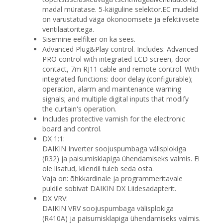
madal müratase. 5-käiguline selektor.EC mudelid
on varustatud väga ökonoomsete ja efektiivsete
ventilaatoritega.
Sisemine eelfilter on ka sees.
Advanced Plug&Play control. Includes: Advanced
PRO control with integrated LCD screen, door
contact, 7m RJ11 cable and remote control. With
integrated functions: door delay (configurable);
operation, alarm and maintenance warning
signals; and multiple digital inputs that modify
the curtain's operation.
Includes protective varnish for the electronic
board and control.
DX 1:1:
DAIKIN Inverter soojuspumbaga välisplokiga
(R32) ja paisumisklapiga ühendamiseks valmis. Ei
ole lisatud, kliendil tuleb seda osta.
Vaja on: õhkkardinale ja programmeritavale
puldile sobivat DAIKIN DX Liidesadapterit.
DX VRV:
DAIKIN VRV soojuspumbaga välisplokiga
(R410A) ja paisumisklapiga ühendamiseks valmis.