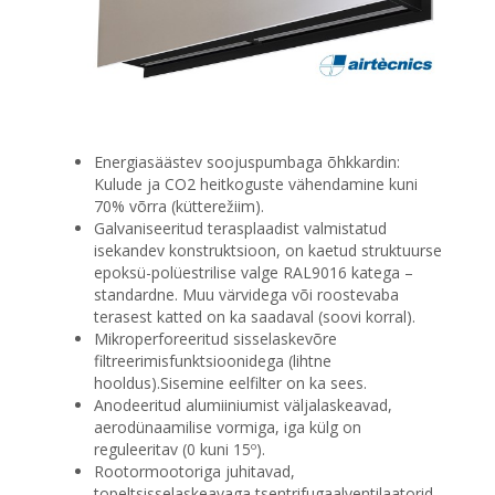
Energiasäästev soojuspumbaga õhkkardin:
Kulude ja CO2 heitkoguste vähendamine kuni
70% võrra (kütterežiim).
Galvaniseeritud terasplaadist valmistatud
isekandev konstruktsioon, on kaetud struktuurse
epoksü-polüestrilise valge RAL9016 katega –
standardne. Muu värvidega või roostevaba
terasest katted on ka saadaval (soovi korral).
Mikroperforeeritud sisselaskevõre
filtreerimisfunktsioonidega (lihtne
hooldus).Sisemine eelfilter on ka sees.
Anodeeritud alumiiniumist väljalaskeavad,
aerodünaamilise vormiga, iga külg on
reguleeritav (0 kuni 15º).
Rootormootoriga juhitavad,
topeltsisselaskeavaga tsentrifugaalventilaatorid,