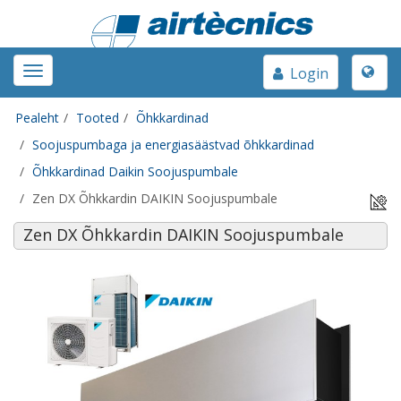
Toggle
Toggle
Login
naviga
navigation
Pealeht
Tooted
Õhkkardinad
Soojuspumbaga ja energiasäästvad õhkkardinad
Õhkkardinad Daikin Soojuspumbale
Zen DX Õhkkardin DAIKIN Soojuspumbale
Zen DX Õhkkardin DAIKIN Soojuspumbale