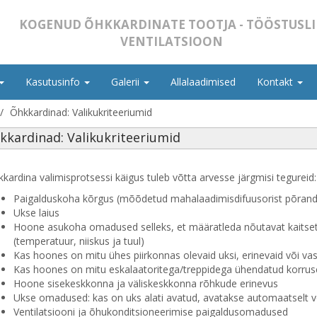
KOGENUD ÕHKKARDINATE TOOTJA - TÖÖSTUSLI
VENTILATSIOON
Kasutusinfo
Galerii
Allalaadimised
Kontakt
Õhkkardinad: Valikukriteeriumid
kkardinad: Valikukriteeriumid
kardina valimisprotsessi käigus tuleb võtta arvesse järgmisi tegureid:
Paigalduskoha kõrgus (mõõdetud mahalaadimisdifuusorist põrand
Ukse laius
Hoone asukoha omadused selleks, et määratleda nõutavat kaitseta
(temperatuur, niiskus ja tuul)
Kas hoones on mitu ühes piirkonnas olevaid uksi, erinevaid või v
Kas hoones on mitu eskalaatoritega/treppidega ühendatud korrus
Hoone sisekeskkonna ja väliskeskkonna rõhkude erinevus
Ukse omadused: kas on uks alati avatud, avatakse automaatselt või
Ventilatsiooni ja õhukonditsioneerimise paigaldusomadused