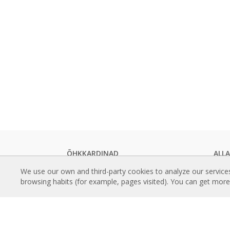
ÕHKKARDINAD
ALL
Standardsed õhkkardinad
Õhkka
We use our own and third-party cookies to analyze our service
Sisseehitatavad õhkkardinad
Tehni
browsing habits (for example, pages visited). You can get mor
Dekoratiivsed, tellimusel valmistatavad
Kvali
ja kohandatavad õhkkardinad
ERIS
Tööstuslikud õhkkardinad ja
Täius
õhkkardinad külmruumides
Õhkka
kasutamiseks