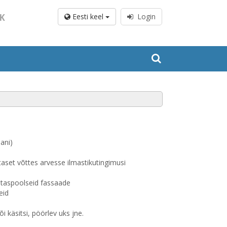
K
Eesti keel
Login
ani)
set võttes arvesse ilmastikutingimusi
astaspoolseid fassaade
eid
 käsitsi, pöörlev uks jne.