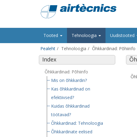
Tooted
Tehnoloogia
Uudistooted
Pealeht
Tehnoloogia
Õhkkardinad: Põhiinfo
Index
Õh
Õhkkardinad: Põhiinfo
Õhk
Mis on õhkkardin?
Kas õhkkardinad on
efektiivsed?
Kuidas õhkkardinad
töötavad?
Õhkkardinad: Tehnoloogia
Õhkkardinate eelised