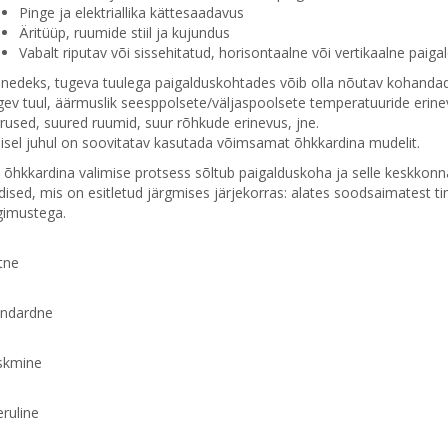
Pinge ja elektriallika kättesaadavus
Äritüüp, ruumide stiil ja kujundus
Vabalt riputav või sissehitatud, horisontaalne või vertikaalne pai
edeks, tugeva tuulega paigalduskohtades võib olla nõutav kohandada 
ev tuul, äärmuslik seesppolsete/väljaspoolsete temperatuuride erin
rused, suured ruumid, suur rõhkude erinevus, jne.
lisel juhul on soovitatav kasutada võimsamat õhkkardina mudelit.
, õhkkardina valimise protsess sõltub paigalduskoha ja selle keskkon
dised, mis on esitletud järgmises järjekorras: alates soodsaimatest 
gimustega.
tne
andardne
skmine
ruline