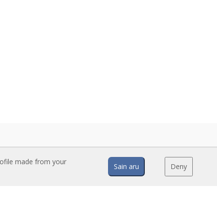
rofile made from your
Sain aru
Deny