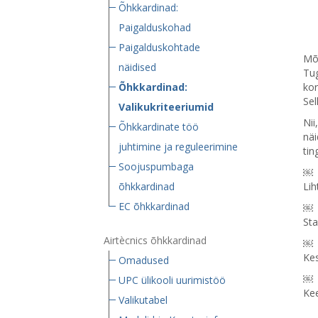
Õhkkardinad:
Paigalduskohad
Paigalduskohtade
Mõn
näidised
Tug
Õhkkardinad:
kor
Sel
Valikukriteeriumid
Nii
Õhkkardinate töö
näi
juhtimine ja reguleerimine
tin
Soojuspumbaga
￼
õhkkardinad
Lih
EC õhkkardinad
￼
St
Airtècnics õhkkardinad
￼
Ke
Omadused
￼
UPC ülikooli uurimistöö
Kee
Valikutabel