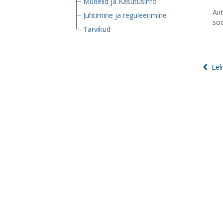
Mudelid ja Kasutusinfo
Air
Juhtimine ja reguleerimine
soo
Tarvikud
Eel