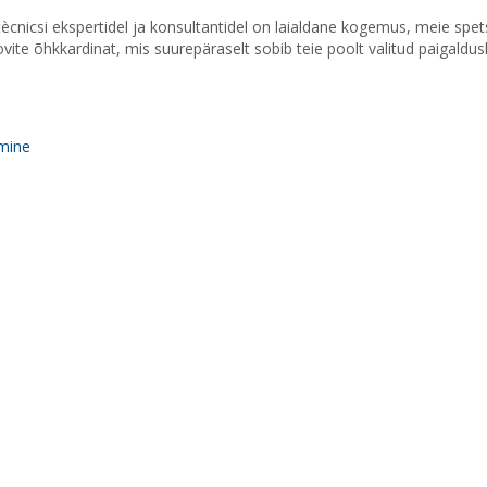
tècnicsi ekspertidel ja konsultantidel on laialdane kogemus, meie spets
vite õhkkardinat, mis suurepäraselt sobib teie poolt valitud paigaldus
mine