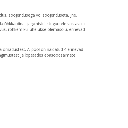
galdus, soojendusega või soojenduseta, jne.
õhkkardinat järgmistele teguritele vastavalt:
evus, rohkem kui ühe ukse olemasolu, erinevad
na omadustest. Allpool on näidatud 4 erinevad
tingimustest ja lõpetades ebasoodsaimate