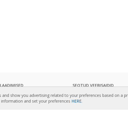
ALAADIMISED
SEOTUD VEEBISAIDID
rdinate kataloogid
Rideaux d’air
s and show you advertising related to your preferences based on a p
line dokumentatsioon
Actuadores
e information and set your preferences
HERE
.
teedisertifikaadid
Cortinas de aire
Luftschleier
ISU
EC Fans
tatud juhtpult Clever
Air Curtain Manufacturer
rdinate valikuprogramm
Barriere d’aria