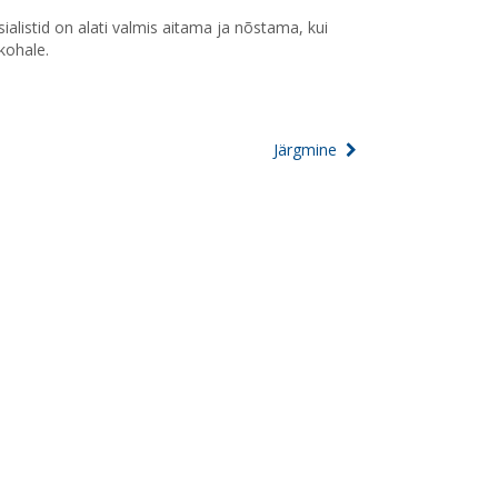
ialistid on alati valmis aitama ja nõstama, kui
kohale.
Järgmine