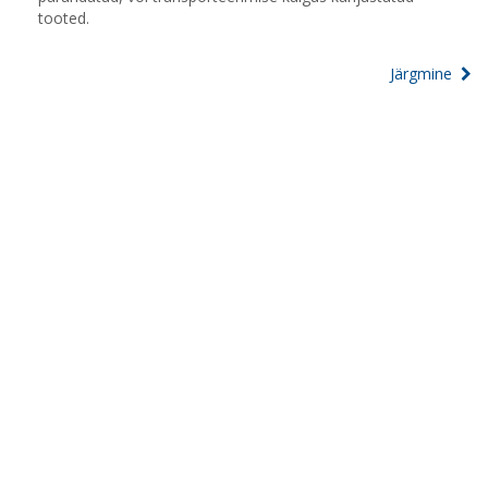
tooted.
Järgmine