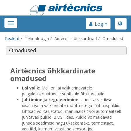
Toggle
Toggle
Login
naviga
navigation
Pealeht
Tehnoloogia
Airtècnics õhkkardinad
Omadused
Omadused
Airtècnics õhkkardinate
omadused
Lai valik:
Meil on lai valik erinevatele
paigalduskohatadele sobilikuid õhkkardinaid
Juhtimine ja reguleerimine:
Uued, atraktiivse
disainiga ja väiksemate mõõtmetega juhtimispuldid.
Lihtsad või täiustatud, manuaalselt või automaatselt
juhitavad puldid. BMS liides. Puldid võimaldavad
juhtida seadmeid nagu uksekontakt, termostaat,
ventiilid, külmumisvastane sensor, jne.