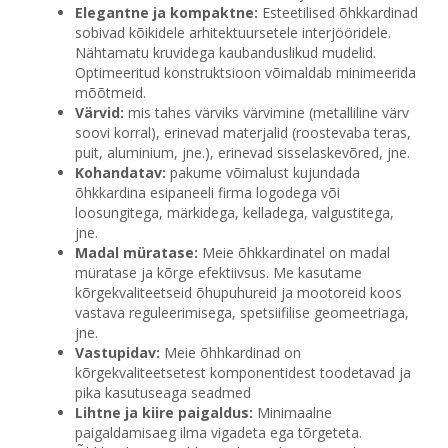
Elegantne ja kompaktne:
Esteetilised õhkkardinad
sobivad kõikidele arhitektuursetele interjööridele.
Nähtamatu kruvidega kaubanduslikud mudelid.
Optimeeritud konstruktsioon võimaldab minimeerida
mõõtmeid.
Värvid:
mis tahes värviks värvimine (metalliline värv
soovi korral), erinevad materjalid (roostevaba teras,
puit, aluminium, jne.), erinevad sisselaskevõred, jne.
Kohandatav:
pakume võimalust kujundada
õhkkardina esipaneeli firma logodega või
loosungitega, märkidega, kelladega, valgustitega,
jne.
Madal müratase:
Meie õhkkardinatel on madal
müratase ja kõrge efektiivsus. Me kasutame
kõrgekvaliteetseid õhupuhureid ja mootoreid koos
vastava reguleerimisega, spetsiifilise geomeetriaga,
jne.
Vastupidav:
Meie õhhkardinad on
kõrgekvaliteetsetest komponentidest toodetavad ja
pika kasutuseaga seadmed
Lihtne ja kiire paigaldus:
Minimaalne
paigaldamisaeg ilma vigadeta ega tõrgeteta.