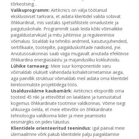
tõrkeotsing…
Valikuprogramm:
Airtècnics on välja töötanud
eksklusiivset tarkvara, et aidata klientidel valida sobivat
õhkkardinat, mis vastaks spetsiifilistele omadustele ja
paigutuskohale. Programmilt saab leida kõiki võimalikke
paigaldustarvikuid ja mitu juhtimise ja reguleerimise
võimalusi. Sisaldab ka tehnilisi andmeid, kasutusjuhendeid,
sertifikaate, tootepilte, paigalduskohtade näidiseid, jne.
Arvutusosakonnas saab väga mugavalt arvutada efektiivse
õhkkardina energiasäästu ja majandusliku kokkuhoidu.
Lühike tarneaeg:
Meie suur komponentide varu
võimaldab oluliselt vähendada kohaletoimetamise aega,
aga paindlik struktuur võimaldab meil aidata oma klientidel
kiireloomuliste projektidega töös.
Usaldusväärne kaubamärk:
Airtècnics ekspordib oma
tooteid 45 riiki ja ettevõttel on laialdane ja tunnustatud
kogemus õhkkardinate tootmise valdkonnas. Võime isegi
uhkusega öelda, et meie ettevõte on õhkkardinate
tehnoloogia valdkonna liider ja meie peamiseks
eesmärgiks on pidev täiustus.
Klientidele orienteeritud teenindus:
igal päeval meie
ülemaailmne võrk pakub klientidele palju paigaldamise