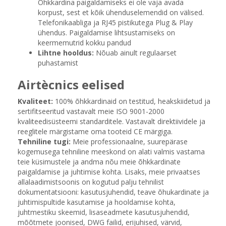
Õhkkardina paigaldamiseks ei ole vaja avada
korpust, sest et kõik ühenduselemendid on välised.
Telefonikaabliga ja RJ45 pistikutega Plug & Play
ühendus. Paigaldamise lihtsustamiseks on
keermemutrid kokku pandud
Lihtne hooldus:
Nõuab ainult regulaarset
puhastamist
Airtècnics eelised
Kvaliteet:
100% õhkkardinaid on testitud, heakskiidetud ja
sertifitseeritud vastavalt meie ISO 9001-2000
kvaliteedisüsteemi standarditele. Vastavalt direktiividele ja
reeglitele märgistame oma tooteid CE märgiga.
Tehniline tugi:
Meie professionaalne, suurepärase
kogemusega tehniline meeskond on alati valmis vastama
teie küsimustele ja andma nõu meie õhkkardinate
paigaldamise ja juhtimise kohta. Lisaks, meie privaatses
allalaadimistsoonis on kogutud palju tehnilist
dokumentatsiooni: kasutusjuhendid, teave õhukardinate ja
juhtimispultide kasutamise ja hooldamise kohta,
juhtmestiku skeemid, lisaseadmete kasutusjuhendid,
mõõtmete joonised, DWG failid, erijuhised, värvid,