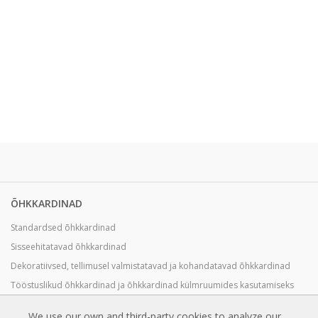
ÕHKKARDINAD
Standardsed õhkkardinad
Sisseehitatavad õhkkardinad
Dekoratiivsed, tellimusel valmistatavad ja kohandatavad õhkkardinad
Tööstuslikud õhkkardinad ja õhkkardinad külmruumides kasutamiseks
Õhkkardinad pöörlevate ustele ja tellimusel valmistatavad õhkkardinad
We use our own and third-party cookies to analyze our