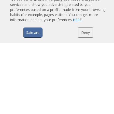
Putuvastased Õhkkardinad
services and show you advertising related to your
Soojuspumbaga ja energiasäästvad õhkkardinad
preferences based on a profile made from your browsing
habits (for example, pages visited). You can get more
Soodsad Ökonoomsed Õhkkardinad
information and set your preferences
HERE
.
Sain aru
Deny
TEHNOLOOGIA
Mis on õhkkardin?
Kuidas õhkkardinad töötavad?
Õhkkardinate eelised
Soojuspumbaga õhkkardinad
EC õhkkardinad
Airtècnics õhkkardinad
ALLALAADIMISED
Õhkkardinate kataloogid
Tehniline dokumentatsioon