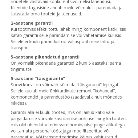
nõuetele vastavaid konkurentsivõimelisi lahendusi.
Klientide tagasiside annab meile võimalust parendada ja
täiustada oma tooteid ja teenuseid.
2-aastane garantii
Kui tootmisdefekti tõttu läheb mingi komponent katki, siis
katab garantii selle parandamise või vahetamise kulusid.
Sellele ei kuulu parandustöö väljaspool meie lattu ja
transport.
5-aastane pikendatud garantii
On võimalik pikendada garantiid 2 kuni 5 aastaks, sama
tingimustel.
5-aastane “täisgarantii”
Soovi korral on võimalik sõlmida “täisgarantii” lepingut.
Sellele kuulub meie õhkkardinate remont "kohapeal",
komponendid ja parandustöö (saadaval ainult mõnedes
riikides).
Garantii alla ei kuulu tooted, mis on läinud katki vale
paigaldamise või vale kasutamise põhjusel ning ka tooted,
mis olid ühendatud erinevate nominaalse pinge allikatega,
volitamata personalitöötajaga modifitseeritud või
parandatud, või transporteerimise käigus kahjustatud