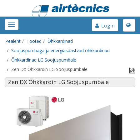
Toggle
Toggle
Login
naviga
navigation
Pealeht
Tooted
Õhkkardinad
Soojuspumbaga ja energiasäästvad õhkkardinad
Õhkkardinad LG Soojuspumbale
Zen DX Õhkkardin LG Soojuspumbale
Zen DX Õhkkardin LG Soojuspumbale