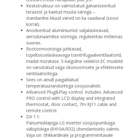
Keskstruktuur on valmistatud galvaniseeritud
terasest ja kaetud musta värviga –
standardne.Muud värvid on ka saadaval (soovi
korral).
Anodeeritud alumiiniumist väljalaskeavad,
aerodünaamilise vormiga, reguleeritav mõlemas
suunas.
Rootormootoriga juhitavad,
topeltsisselaskeavaga tsentrifugaalventilaatorid,
madal müratase. 5-käiguline selektor.EC mudelid
on varustatud väga ökonoomsete ja efektiivsete
ventilaatoritega.
Sees on ainult paigaldatud
temperatuurianduritega soojusvaheti.
Advanced Plug&Play control. Includes: Advanced
PRO control with LCD display and integrated
thermostat, door contact, 7m RJ11 cable and
remote control.
DX 1:1:
Paisumisklapiga LG Inverter soojuspumbaga
välisplokiga (R410A/R32) ühendamiseks valmis.
Vaja on: õhkkardinale ja programmeritavale