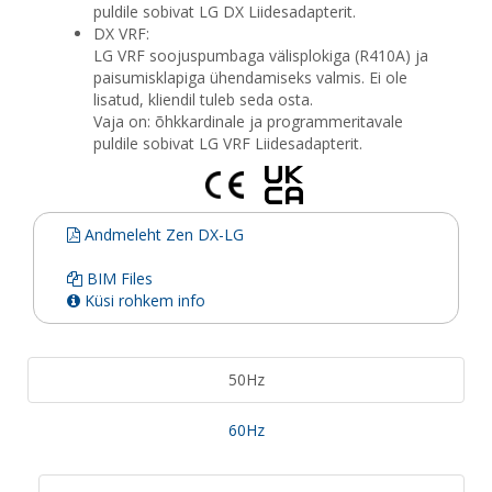
puldile sobivat LG DX Liidesadapterit.
DX VRF:
LG VRF soojuspumbaga välisplokiga (R410A) ja
paisumisklapiga ühendamiseks valmis. Ei ole
lisatud, kliendil tuleb seda osta.
Vaja on: õhkkardinale ja programmeritavale
puldile sobivat LG VRF Liidesadapterit.
Andmeleht Zen DX-LG
BIM Files
Küsi rohkem info
50Hz
60Hz