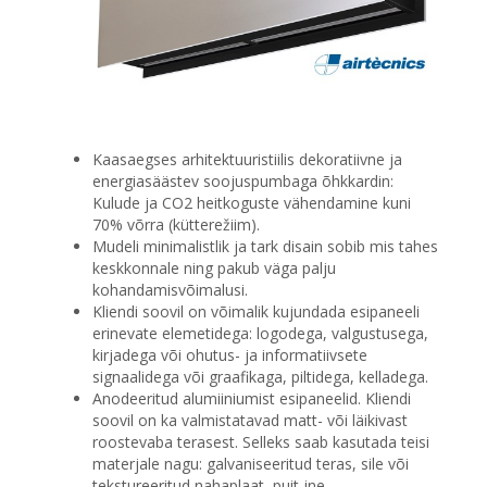
Kaasaegses arhitektuuristiilis dekoratiivne ja
energiasäästev soojuspumbaga õhkkardin:
Kulude ja CO2 heitkoguste vähendamine kuni
70% võrra (kütterežiim).
Mudeli minimalistlik ja tark disain sobib mis tahes
keskkonnale ning pakub väga palju
kohandamisvõimalusi.
Kliendi soovil on võimalik kujundada esipaneeli
erinevate elemetidega: logodega, valgustusega,
kirjadega või ohutus- ja informatiivsete
signaalidega või graafikaga, piltidega, kelladega.
Anodeeritud alumiiniumist esipaneelid. Kliendi
soovil on ka valmistatavad matt- või läikivast
roostevaba terasest. Selleks saab kasutada teisi
materjale nagu: galvaniseeritud teras, sile või
tekstureeritud nahaplaat, puit jne.