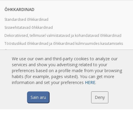
ÕHKKARDINAD
Standardsed õhkkardinad
Sisseehitatavad õhkkardinad
Dekoratiivsed, tellimusel valmistatavad ja kohandatavad õhkkardinad
Tööstuslikud õhkkardinad ja õhkkardinad külmruumides kasutamiseks
Õhkkardinad pöörlevate ustele ja tellimusel valmistatavad õhkkardinad
We use our own and third-party cookies to analyze our
Putuvastased Õhkkardinad
services and show you advertising related to your
Soojuspumbaga ja energiasäästvad õhkkardinad
preferences based on a profile made from your browsing
habits (for example, pages visited). You can get more
Soodsad Ökonoomsed Õhkkardinad
information and set your preferences
HERE
.
Sain aru
Deny
TEHNOLOOGIA
Mis on õhkkardin?
Kuidas õhkkardinad töötavad?
Õhkkardinate eelised
Soojuspumbaga õhkkardinad