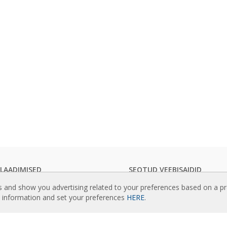
ALAADIMISED
SEOTUD VEEBISAIDID
rdinate kataloogid
Rideaux d’air
s and show you advertising related to your preferences based on a p
line dokumentatsioon
Actuadores
e information and set your preferences
HERE
.
teedisertifikaadid
Cortinas de aire
Luftschleier
ISU
EC Fans