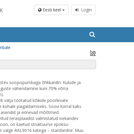
K
Eesti keel
Login
mbale
stev soojuspumbaga õhkkardin: Kulude ja
oguste vähendamine kuni 70% võrra
m).
lt välja töötatud kõikide pöörlevate
e kohale paigaldamiseks. Soovi korral kaks
 asendid ja erinevad mõõtmed.
ritud terasplaadist valmistatud isekandev
ioon, on kaetud struktuurse epoksü-
ise valge RAL9016 katega – standardne. Muu