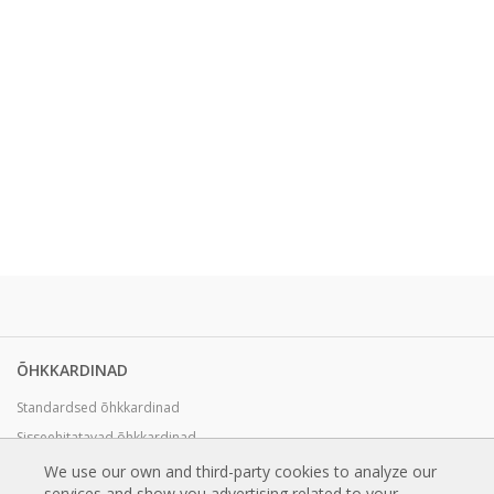
ÕHKKARDINAD
Standardsed õhkkardinad
Sisseehitatavad õhkkardinad
Dekoratiivsed, tellimusel valmistatavad ja kohandatavad õhkkardinad
We use our own and third-party cookies to analyze our
services and show you advertising related to your