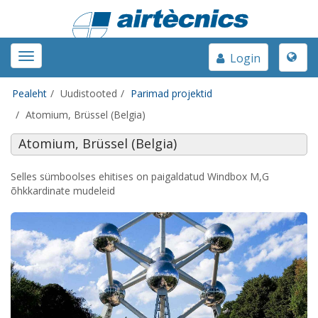
Toggle
Toggle
Login
naviga
navigation
Pealeht
Uudistooted
Parimad projektid
Atomium, Brüssel (Belgia)
Atomium, Brüssel (Belgia)
Selles sümboolses ehitises on paigaldatud Windbox M,G
õhkkardinate mudeleid