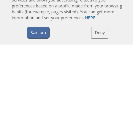
Tööstuslikud õhkkardinad ja õhkkardinad külmruumides kasutamiseks
preferences based on a profile made from your browsing
Õhkkardinad pöörlevate ustele ja tellimusel valmistatavad õhkkardinad
habits (for example, pages visited). You can get more
Putuvastased Õhkkardinad
information and set your preferences
HERE
.
Soojuspumbaga ja energiasäästvad õhkkardinad
Sain aru
Deny
Soodsad Ökonoomsed Õhkkardinad
TEHNOLOOGIA
Mis on õhkkardin?
Kuidas õhkkardinad töötavad?
Õhkkardinate eelised
Soojuspumbaga õhkkardinad
EC õhkkardinad
Airtècnics õhkkardinad
ALLALAADIMISED