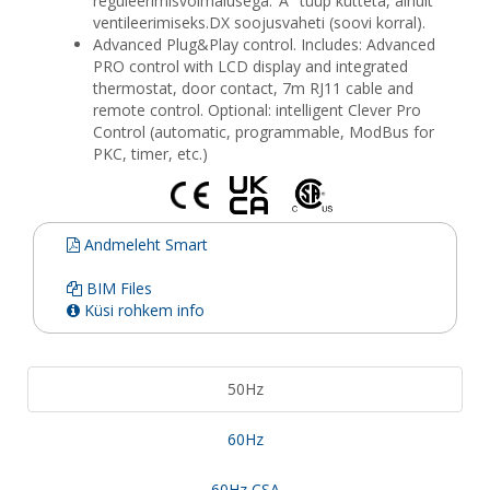
reguleerimisvõimalusega."A" tüüp kütteta, ainult
ventileerimiseks.DX soojusvaheti (soovi korral).
Advanced Plug&Play control. Includes: Advanced
PRO control with LCD display and integrated
thermostat, door contact, 7m RJ11 cable and
remote control. Optional: intelligent Clever Pro
Control (automatic, programmable, ModBus for
PKC, timer, etc.)
Andmeleht Smart
BIM Files
Küsi rohkem info
50Hz
60Hz
60Hz CSA