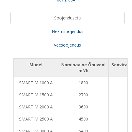
Soojenduseta
Elektrisoojendus
Veesoojendus
Mudel
Nominaalne Õhuvool
Soovitat
m³/h
SMART M 1000 A
1800
SMART M 1500 A
2700
SMART M 2000 A
3600
SMART M 2500 A
4500
SMART M 3000 A
5400