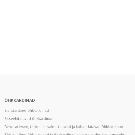
ÕHKKARDINAD
Standardsed õhkkardinad
Sisseehitatavad õhkkardinad
Dekoratiivsed, tellimusel valmistatavad ja kohandatavad õhkkardinad
Tööstuslikud õhkkardinad ja õhkkardinad külmruumides kasutamiseks