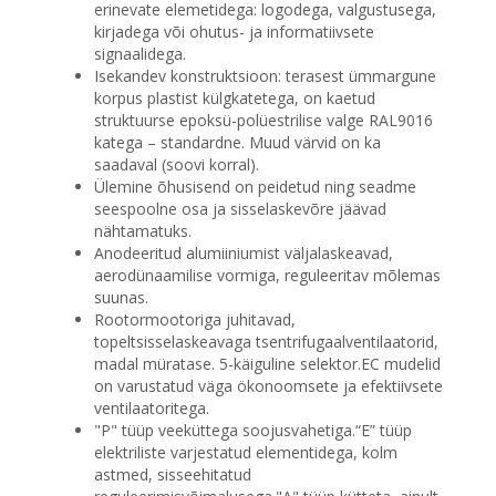
erinevate elemetidega: logodega, valgustusega,
kirjadega või ohutus- ja informatiivsete
signaalidega.
Isekandev konstruktsioon: terasest ümmargune
korpus plastist külgkatetega, on kaetud
struktuurse epoksü-polüestrilise valge RAL9016
katega – standardne. Muud värvid on ka
saadaval (soovi korral).
Ülemine õhusisend on peidetud ning seadme
seespoolne osa ja sisselaskevõre jäävad
nähtamatuks.
Anodeeritud alumiiniumist väljalaskeavad,
aerodünaamilise vormiga, reguleeritav mõlemas
suunas.
Rootormootoriga juhitavad,
topeltsisselaskeavaga tsentrifugaalventilaatorid,
madal müratase. 5-käiguline selektor.EC mudelid
on varustatud väga ökonoomsete ja efektiivsete
ventilaatoritega.
"P" tüüp veeküttega soojusvahetiga.“E” tüüp
elektriliste varjestatud elementidega, kolm
astmed, sisseehitatud