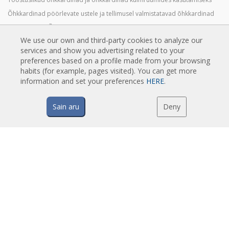
Õhkkardinad pöörlevate ustele ja tellimusel valmistatavad õhkkardinad
Putuvastased Õhkkardinad
We use our own and third-party cookies to analyze our
Soojuspumbaga ja energiasäästvad õhkkardinad
services and show you advertising related to your
Soodsad Ökonoomsed Õhkkardinad
preferences based on a profile made from your browsing
habits (for example, pages visited). You can get more
information and set your preferences
HERE
.
TEHNOLOOGIA
Sain aru
Deny
Mis on õhkkardin?
Kuidas õhkkardinad töötavad?
Õhkkardinate eelised
Soojuspumbaga õhkkardinad
EC õhkkardinad
Airtècnics õhkkardinad
ALLALAADIMISED