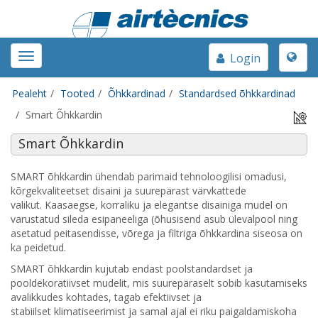
Toggle
Toggle
Login
naviga
navigation
Pealeht
Tooted
Õhkkardinad
Standardsed õhkkardinad
Smart Õhkkardin
Smart Õhkkardin
SMART õhkkardin ühendab parimaid tehnoloogilisi omadusi,
kõrgekvaliteetset disaini ja suurepärast värvkattede
valikut. Kaasaegse, korraliku ja elegantse disainiga mudel on
varustatud sileda esipaneeliga (õhusisend asub ülevalpool ning
asetatud peitasendisse, võrega ja filtriga õhkkardina siseosa on
ka peidetud.
SMART õhkkardin kujutab endast poolstandardset ja
pooldekoratiivset mudelit, mis suurepäraselt sobib kasutamiseks
avalikkudes kohtades, tagab efektiivset ja
stabiilset klimatiseerimist ja samal ajal ei riku paigaldamiskoha